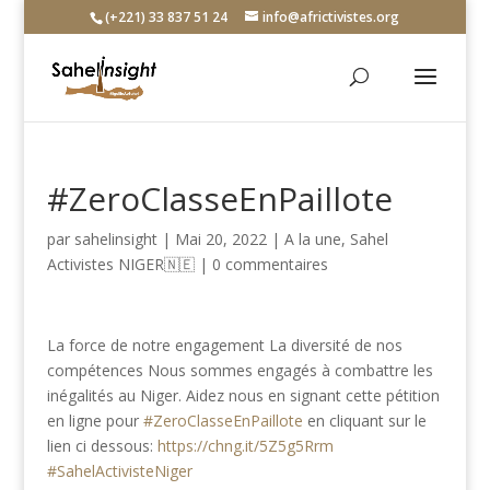
(+221) 33 837 51 24
info@africtivistes.org
#ZeroClasseEnPaillote
par
sahelinsight
|
Mai 20, 2022
|
A la une
,
Sahel
Activistes NIGER🇳🇪
|
0 commentaires
La force de notre engagement La diversité de nos
compétences Nous sommes engagés à combattre les
inégalités au Niger. Aidez nous en signant cette pétition
en ligne pour
#ZeroClasseEnPaillote
en cliquant sur le
lien ci dessous:
https://chng.it/5Z5g5Rrm
#SahelActivisteNiger